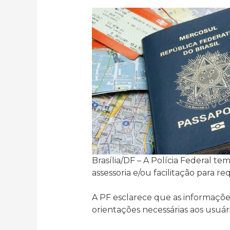
Brasília/DF – A Polícia Federal t
assessoria e/ou facilitação para re
⠀
A PF esclarece que as informaçõ
orientações necessárias aos usuário
⠀