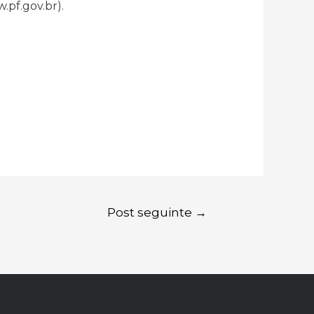
.pf.gov.br).
Post seguinte
→