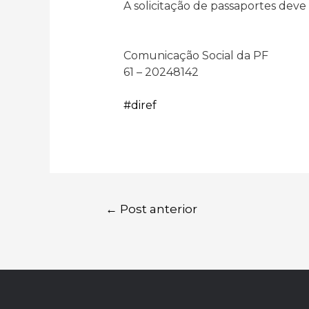
A solicitação de passaportes deve 
⠀
⠀
Comunicação Social da PF
61 – 20248142
⠀
#diref
navegação
←
Post anterior
de
post