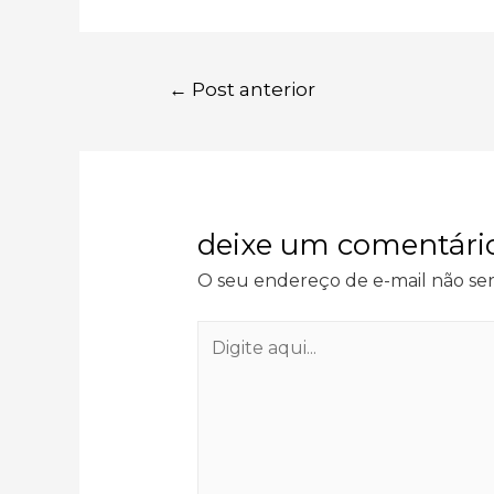
navegação
←
Post anterior
de
post
deixe um comentári
O seu endereço de e-mail não ser
Digite
aqui...