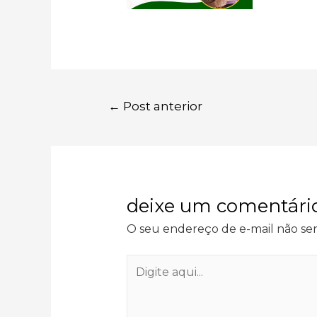
navegação
←
Post anterior
de
post
deixe um comentári
O seu endereço de e-mail não ser
Digite
aqui...